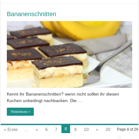
Bananenschnitten
Kennt ihr Bananenschnitten? wenn nicht solltet ihr diesen
Kuchen unbedingt nachbacken. Die …
Weiterlesen »
8
« Erste
...
«
6
7
9
10
»
20
Page 8 of 26
...