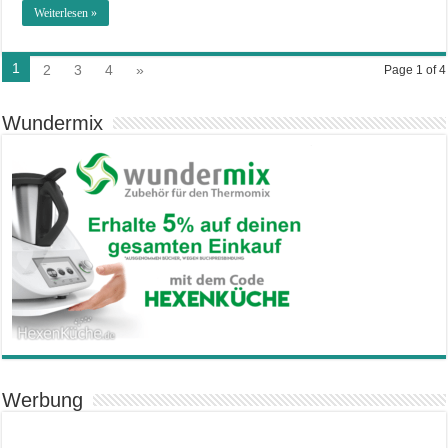
Weiterlesen »
1
2
3
4
»
Page 1 of 4
Wundermix
Werbung