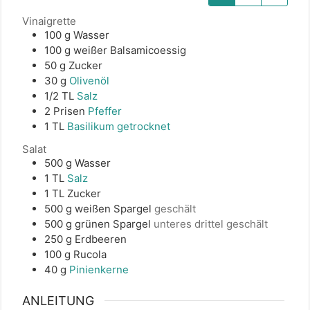
Vinaigrette
100
g
Wasser
100
g
weißer Balsamicoessig
50
g
Zucker
30
g
Olivenöl
1/2
TL
Salz
2
Prisen
Pfeffer
1
TL
Basilikum getrocknet
Salat
500
g
Wasser
1
TL
Salz
1
TL
Zucker
500
g
weißen Spargel
geschält
500
g
grünen Spargel
unteres drittel geschält
250
g
Erdbeeren
100
g
Rucola
40
g
Pinienkerne
ANLEITUNG