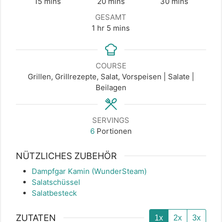
minutes
minutes
minutes
15
mins
20
mins
30
mins
GESAMT
hour
minutes
1
hr
5
mins
COURSE
Grillen, Grillrezepte, Salat, Vorspeisen | Salate |
Beilagen
SERVINGS
6
Portionen
NÜTZLICHES ZUBEHÖR
Dampfgar Kamin (WunderSteam)
Salatschüssel
Salatbesteck
ZUTATEN
1x
2x
3x