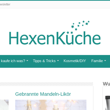
wsletter
kaufe ich was?
Tipps & Tricks
Kosmetik/DIY
Familie
Wu
Gebrannte Mandeln-Likör