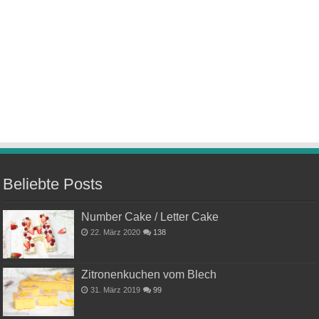
Beliebte Posts
Number Cake / Letter Cake
22. März 2020
138
Zitronenkuchen vom Blech
31. März 2019
99