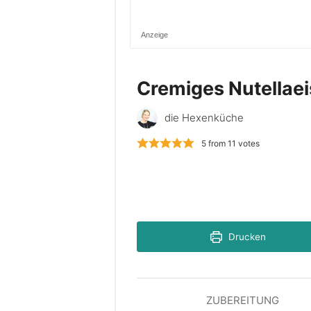
Anzeige
Cremiges Nutellaei
die Hexenküche
5
from
11
votes
Drucken
ZUBEREITUNG