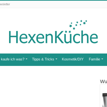
wsletter
kaufe ich was?
Tipps & Tricks
Kosmetik/DIY
Familie
Wu