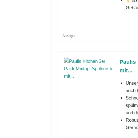
𝐇
Gehäu
Anzeige
Paulis
mit...
Unser
auch f
Schne
spülm
und di
Robus
Germa