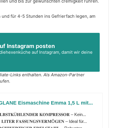
üllen und bis zur gewünschten cremigkeit rühren.
 und für 4-5 Stunden ins Gefrierfach legen, am
uf Instagram posten
diehexenküche
auf Instagram, damit wir deine
äufen.
LANE Eismaschine Emma 1,5 L mit...
𝐋𝐁𝐒𝐓𝐊Ü𝐇𝐋𝐄𝐍𝐃𝐄𝐑 𝐊𝐎𝐌𝐏𝐑𝐄𝐒𝐒𝐎𝐑 – Kein...
 𝐋𝐈𝐓𝐄𝐑 𝐅𝐀𝐒𝐒𝐔𝐍𝐆𝐒𝐕𝐄𝐑𝐌Ö𝐆𝐄𝐍 – Ideal für...