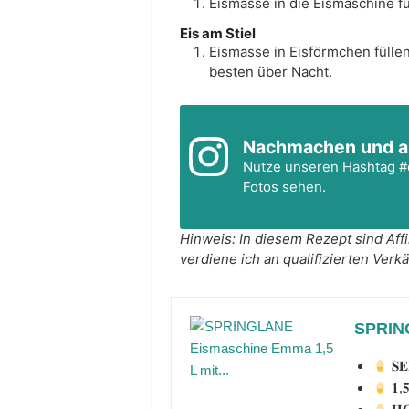
Eismasse in die Eismaschine f
Eis am Stiel
Eismasse in Eisförmchen füllen
besten über Nacht.
Nachmachen und a
Nutze unseren Hashtag
#
Fotos sehen.
Hinweis: In diesem Rezept sind Affiliate-Links enthalten. Als Amazon-Partner
verdiene ich an qualifizierten Verk
SPRING
𝐒𝐄
𝟏,