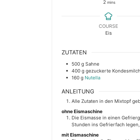
minutes
2
mins
COURSE
Eis
ZUTATEN
500
g
Sahne
400
g
gezuckerte Kondesmilc
160
g
Nutella
ANLEITUNG
Alle Zutaten in den Mixtopf geb
ohne Eismaschine
Die Eismasse in einen Gefrierg
Stunden ins Gefrierfach legen
mit Eismaschine