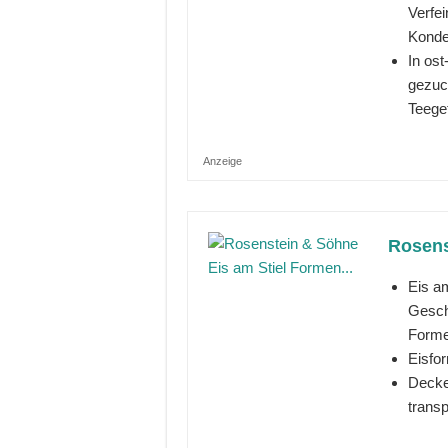
Verfe
Konden
In os
gezuc
Teeget
Anzeige
Rosens
Eis am
Gesch
Forme
Eisfor
Decke
trans