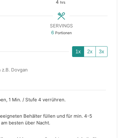
hours
4
hrs
SERVINGS
6
Portionen
1x
2x
3x
h
z.B. Dovgan
en, 1 Min. / Stufe 4 verrühren.
eeigneten Behälter füllen und für min. 4-5
, am besten über Nacht.