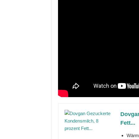
Dovgan
Fett...
Wärme