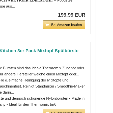
𝐂𝐇𝐖𝐄𝐑𝐓𝐈𝐆𝐄𝐑 𝐄𝐃𝐄𝐋𝐒𝐓𝐀𝐇𝐋 – Robustes
se aus...
199,99 EUR
Bei Amazon kaufen
 Kitchen 3er Pack Mixtopf Spülbürste
e Bürsten sind das ideale Thermomix Zubehör oder
ür andere Hersteller welche einen Mixtopf oder...
lle & einfache Reinigung der Mixtöpfe und
aschinenfest. Reinigt Standmixer / Smoothie-Maker
e darin...
te und dennoch schonende Nylonborsten - Made in
ny - Ideal für den Thermomix tm6