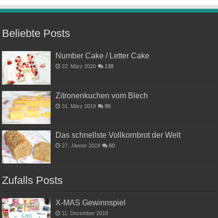
Beliebte Posts
Number Cake / Letter Cake
22. März 2020
138
Zitronenkuchen vom Blech
31. März 2019
99
Das schnellste Vollkornbrot der Welt
27. Jänner 2018
60
Zufalls Posts
X-MAS Gewinnspiel
11. Dezember 2018