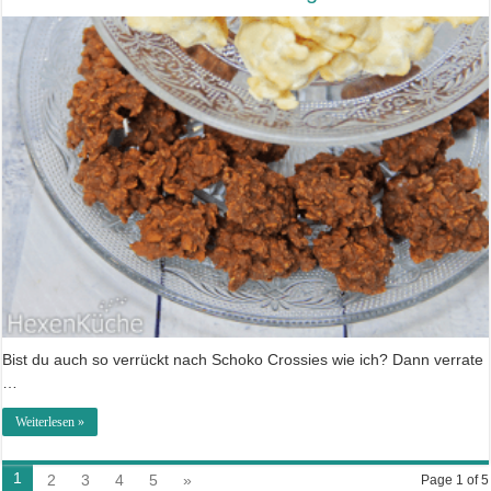
Bist du auch so verrückt nach Schoko Crossies wie ich? Dann verrate
…
Weiterlesen »
1
2
3
4
5
»
Page 1 of 5