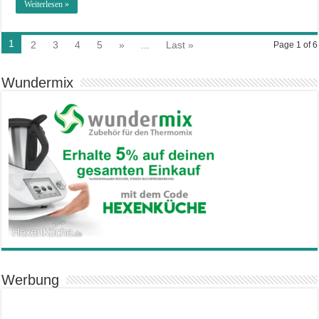
Weiterlesen »
1
2
3
4
5
»
...
Last »
Page 1 of 6
Wundermix
Werbung