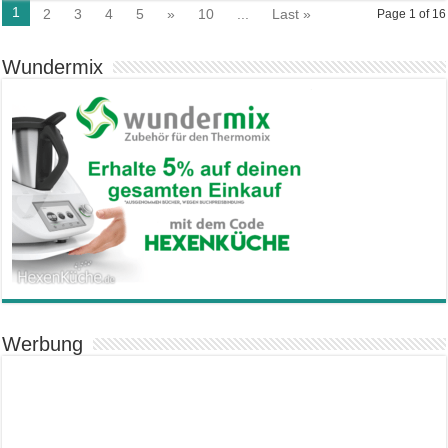
1
2
3
4
5
»
10
...
Last »
Page 1 of 16
Wundermix
Werbung