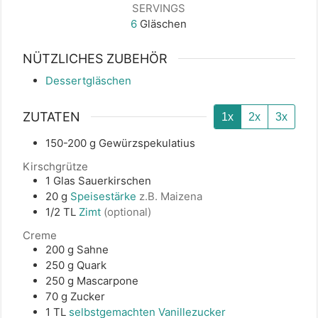
SERVINGS
6
Gläschen
NÜTZLICHES ZUBEHÖR
Dessertgläschen
ZUTATEN
1x
2x
3x
150-200
g
Gewürzspekulatius
Kirschgrütze
1
Glas
Sauerkirschen
20
g
Speisestärke
z.B. Maizena
1/2
TL
Zimt
(optional)
Creme
200
g
Sahne
250
g
Quark
250
g
Mascarpone
70
g
Zucker
1
TL
selbstgemachten Vanillezucker