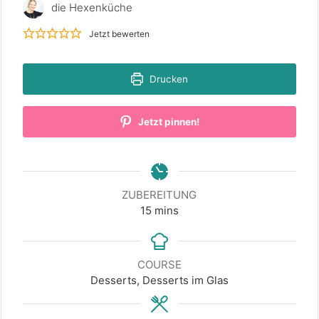
die Hexenküche
Jetzt bewerten
Drucken
Jetzt pinnen!
ZUBEREITUNG
minutes
15
mins
COURSE
Desserts, Desserts im Glas