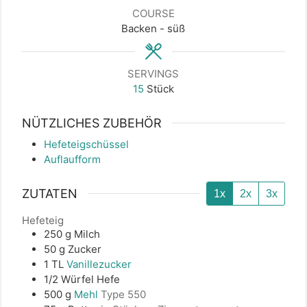
COURSE
Backen - süß
SERVINGS
15
Stück
NÜTZLICHES ZUBEHÖR
Hefeteigschüssel
Auflaufform
ZUTATEN
1x
2x
3x
Hefeteig
250
g
Milch
50
g
Zucker
1
TL
Vanillezucker
1/2
Würfel
Hefe
500
g
Mehl
Type 550