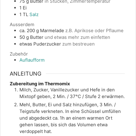
75
g
Butter
in Stücken, Zimmertemperatur
1
Ei
1
TL
Salz
Ausserdem
ca. 200
g
Marmelade
z.B. Aprikose oder Pflaume
50
g
Butter
und etwas mehr zum einfetten
etwas
Puderzucker
zum bestreuen
Zubehör
Auflaufform
ANLEITUNG
Zubereitung im Thermomix
Milch, Zucker, Vanillezucker und Hefe in den
Mixtopf geben, 2 Min. / 37°C / Stufe 2 erwärmen.
Mehl, Butter, Ei und Salz hinzufügen, 3 Min. /
Teigstufe verkneten. In eine Schüssel umfüllen
und abgedeckt ca. 1h an einem warmen Ort
gehen lassen, bis sich das Volumen etwa
verdoppelt hat.