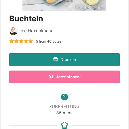
Buchteln
die Hexenküche
5
from
40
votes
Drucken
Jetzt pinnen!
ZUBEREITUNG
minutes
35
mins