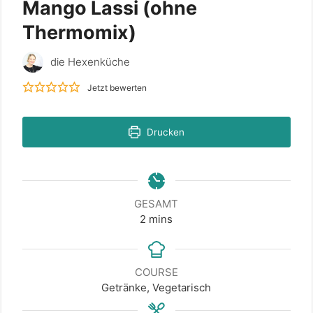
Mango Lassi (ohne
Thermomix)
die Hexenküche
Jetzt bewerten
Drucken
GESAMT
minutes
2
mins
COURSE
Getränke, Vegetarisch