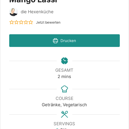
die Hexenküche
Jetzt bewerten
Drucken
GESAMT
minutes
2
mins
COURSE
Getränke, Vegetarisch
SERVINGS