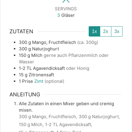
SERVINGS
3
Gläser
ZUTATEN
1x
2x
3x
300
g
Mango, Fruchtfleisch
(ca. 300g)
300
g
Naturjoghurt
150
g
Milch
gerne auch Pflanzenmilch oder
Wasser
1-2
TL
Agavendicksaft
oder Honig
15
g
Zitronensaft
1
Prise
Zimt
(optional)
ANLEITUNG
Alle Zutaten in einen Mixer geben und cremig
mixen.
300 g Mango, Fruchtfleisch,
300 g Naturjoghurt,
150 g Milch,
1-2 TL Agavendicksaft,