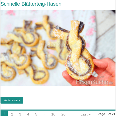
Schnelle Blätterteig-Hasen
Weiterlesen »
1
2
3
4
5
»
10
20
...
Last »
Page 1 of 21