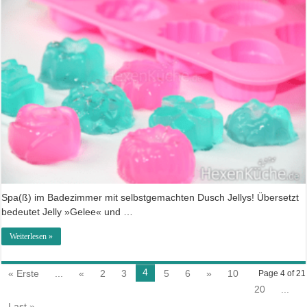
Spa(ß) im Badezimmer mit selbstgemachten Dusch Jellys! Übersetzt
bedeutet Jelly »Gelee« und …
Weiterlesen »
4
« Erste
...
«
2
3
5
6
»
10
Page 4 of 21
20
...
Last »