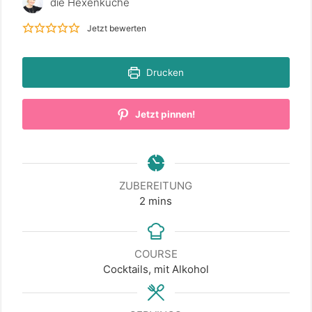
die Hexenküche
Jetzt bewerten
Drucken
Jetzt pinnen!
ZUBEREITUNG
minutes
2
mins
COURSE
Cocktails, mit Alkohol