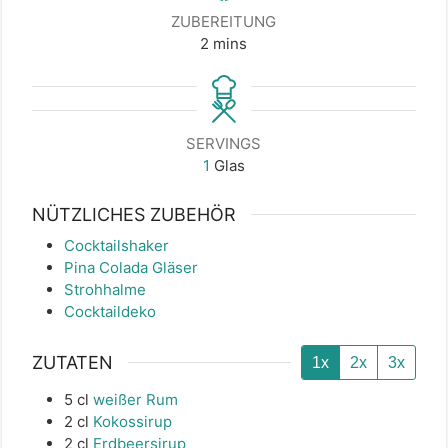
ZUBEREITUNG
minutes
2
mins
SERVINGS
1
Glas
NÜTZLICHES ZUBEHÖR
Cocktailshaker
Pina Colada Gläser
Strohhalme
Cocktaildeko
ZUTATEN
1x
2x
3x
5
cl
weißer Rum
2
cl
Kokossirup
2
cl
Erdbeersirup