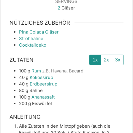
SERVINGS
2
Gläser
NÜTZLICHES ZUBEHÖR
Pina Colada Gläser
Strohhalme
Cocktaildeko
ZUTATEN
1x
2x
3x
100
g
Rum
z.B. Havana, Bacardi
40
g
Kokossirup
40
g
Erdbeersirup
80
g
Sahne
100
g
Ananassaft
200
g
Eiswürfel
ANLEITUNG
Alle Zutaten in den Mixtopf geben (auch die
Eiswürfel) und 20 Sek. / Stufe 6 mixen. In 2