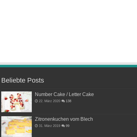
Beliebte Posts
Number Cake / Letter Cake
22. März 2020
138
Zitronenkuchen vom Blech
31. März 2019
99