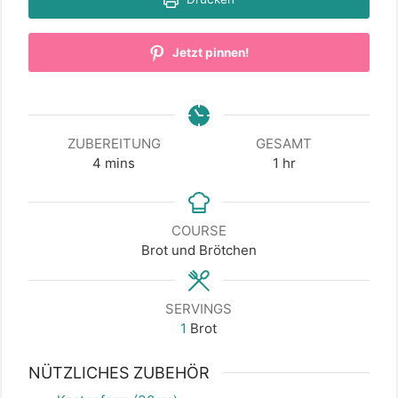
Jetzt pinnen!
ZUBEREITUNG
GESAMT
minutes
hour
4
mins
1
hr
COURSE
Brot und Brötchen
SERVINGS
1
Brot
NÜTZLICHES ZUBEHÖR