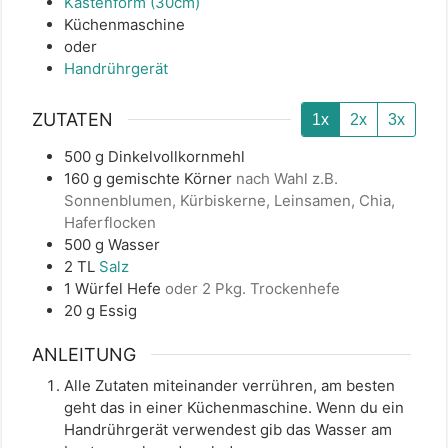
Kastenform (30cm)
Küchenmaschine
oder
Handrührgerät
ZUTATEN
1x
2x
3x
500
g
Dinkelvollkornmehl
160
g
gemischte Körner
nach Wahl z.B.
Sonnenblumen, Kürbiskerne, Leinsamen, Chia,
Haferflocken
500
g
Wasser
2
TL
Salz
1
Würfel
Hefe
oder 2 Pkg. Trockenhefe
20
g
Essig
ANLEITUNG
Alle Zutaten miteinander verrühren, am besten
geht das in einer Küchenmaschine. Wenn du ein
Handrührgerät verwendest gib das Wasser am