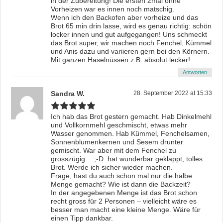
in der Zubereitung! Die ersten 2mal ohne
Vorheizen war es innen noch matschig.
Wenn ich den Backofen aber vorheize und das
Brot 65 min drin lasse, wird es genau richtig: schön
locker innen und gut aufgegangen! Uns schmeckt
das Brot super, wir machen noch Fenchel, Kümmel
und Anis dazu und variieren gern bei den Körnern.
Mit ganzen Haselnüssen z.B. absolut lecker!
Antworten
Sandra W.
28. September 2022 at 15:33
Ich hab das Brot gestern gemacht. Hab Dinkelmehl
und Vollkornmehl geschmischt, etwas mehr
Wasser genommen. Hab Kümmel, Fenchelsamen,
Sonnenblumenkernen und Sesem drunter
gemischt. War aber mit dem Fenchel zu
grosszügig… ;-D. hat wunderbar geklappt, tolles
Brot. Werde ich sicher wieder machen.
Frage, hast du auch schon mal nur die halbe
Menge gemacht? Wie ist dann die Backzeit?
In der angegebenen Menge ist das Brot schon
recht gross für 2 Personen – vielleicht wäre es
besser man macht eine kleine Menge. Wäre für
einen Tipp dankbar.