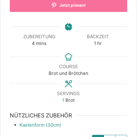
Jetzt pinnen!
ZUBEREITUNG
BACKZEIT
minutes
hour
4
mins
1
hr
COURSE
Brot und Brötchen
SERVINGS
1
Brot
NÜTZLICHES ZUBEHÖR
Kastenform (30cm)