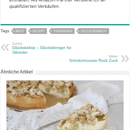
qualifizierten Verkäufen.
Tags
BROT
REZEPT
THERMOMIX
VOLLKORNBROT
Zurück
Glückskekse – Glücksbringer für
Silvester
Weiter
Schokomousse Ruck Zuck
Ähnliche Artikel