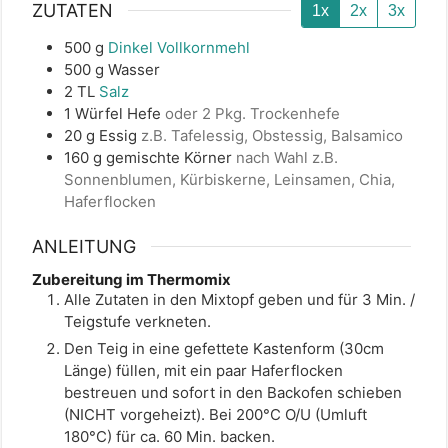
ZUTATEN
1x
2x
3x
500
g
Dinkel Vollkornmehl
500
g
Wasser
2
TL
Salz
1
Würfel
Hefe
oder 2 Pkg. Trockenhefe
20
g
Essig
z.B. Tafelessig, Obstessig, Balsamico
160
g
gemischte Körner
nach Wahl z.B.
Sonnenblumen, Kürbiskerne, Leinsamen, Chia,
Haferflocken
ANLEITUNG
Zubereitung im Thermomix
Alle Zutaten in den Mixtopf geben und für 3 Min. /
Teigstufe verkneten.
Den Teig in eine gefettete Kastenform (30cm
Länge) füllen, mit ein paar Haferflocken
bestreuen und sofort in den Backofen schieben
(NICHT vorgeheizt). Bei 200°C O/U (Umluft
180°C) für ca. 60 Min. backen.