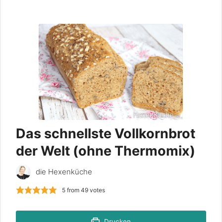
Das schnellste Vollkornbrot
der Welt (ohne Thermomix)
die Hexenküche
5
from
49
votes
Drucken