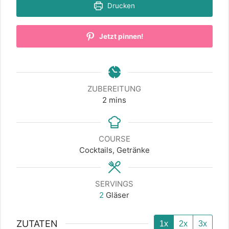
Drucken
Jetzt pinnen!
ZUBEREITUNG
minutes
2
mins
COURSE
Cocktails, Getränke
SERVINGS
2
Gläser
ZUTATEN
1x
2x
3x