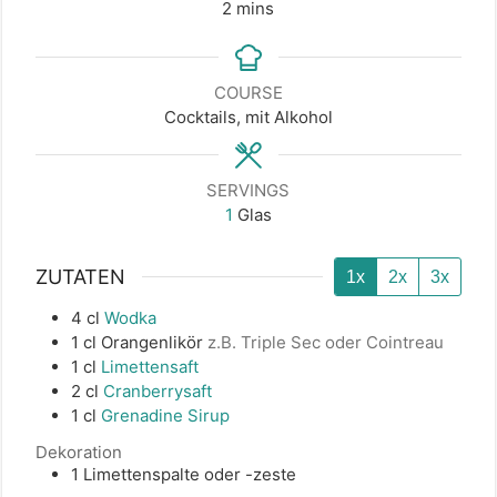
minutes
2
mins
COURSE
Cocktails, mit Alkohol
SERVINGS
1
Glas
ZUTATEN
1x
2x
3x
4
cl
Wodka
1
cl
Orangenlikör
z.B. Triple Sec oder Cointreau
1
cl
Limettensaft
2
cl
Cranberrysaft
1
cl
Grenadine Sirup
Dekoration
1
Limettenspalte oder -zeste