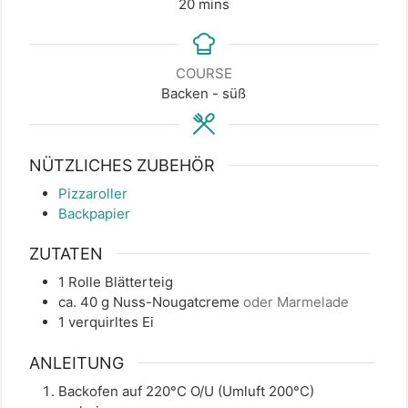
minutes
20
mins
COURSE
Backen - süß
NÜTZLICHES ZUBEHÖR
Pizzaroller
Backpapier
ZUTATEN
1
Rolle
Blätterteig
ca. 40
g
Nuss-Nougatcreme
oder Marmelade
1
verquirltes
Ei
ANLEITUNG
Backofen auf 220°C O/U (Umluft 200°C)