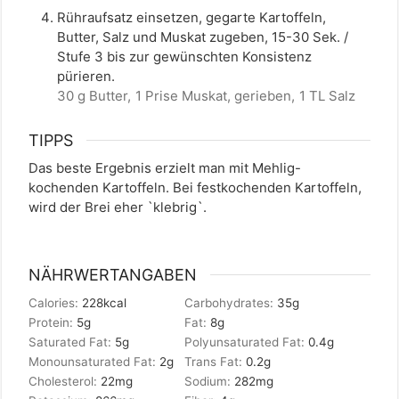
Rühraufsatz einsetzen, gegarte Kartoffeln,
Butter, Salz und Muskat zugeben, 15-30 Sek. /
Stufe 3 bis zur gewünschten Konsistenz
pürieren.
30 g Butter,
1 Prise Muskat, gerieben,
1 TL Salz
TIPPS
Das beste Ergebnis erzielt man mit Mehlig-
kochenden Kartoffeln. Bei festkochenden Kartoffeln,
wird der Brei eher `klebrig`.
NÄHRWERTANGABEN
Calories:
228
kcal
Carbohydrates:
35
g
Protein:
5
g
Fat:
8
g
Saturated Fat:
5
g
Polyunsaturated Fat:
0.4
g
Monounsaturated Fat:
2
g
Trans Fat:
0.2
g
Cholesterol:
22
mg
Sodium:
282
mg