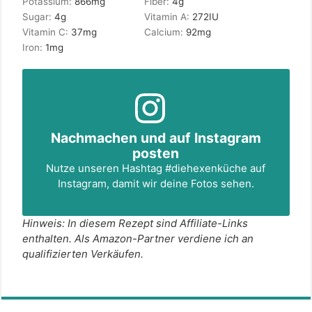
Potassium:
866
mg
Fiber:
4
g
Sugar:
4
g
Vitamin A:
272
IU
Vitamin C:
37
mg
Calcium:
92
mg
Iron:
1
mg
Nachmachen und auf Instagram
posten
Nutze unseren Hashtag
#diehexenküche
auf
Instagram, damit wir deine Fotos sehen.
Hinweis: In diesem Rezept sind Affiliate-Links
enthalten. Als Amazon-Partner verdiene ich an
qualifizierten Verkäufen.