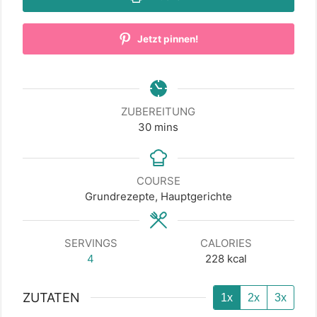
Jetzt pinnen!
ZUBEREITUNG
minutes
30
mins
COURSE
Grundrezepte, Hauptgerichte
SERVINGS
CALORIES
4
228
kcal
ZUTATEN
1x
2x
3x