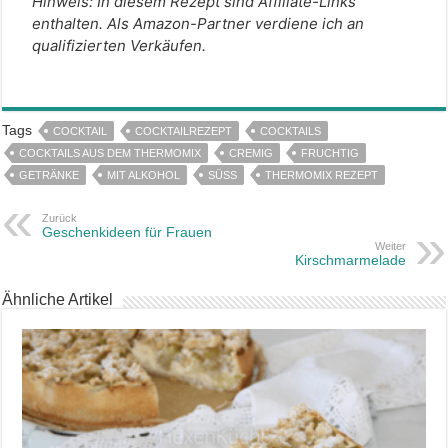
Hinweis: In diesem Rezept sind Affiliate-Links
enthalten. Als Amazon-Partner verdiene ich an
qualifizierten Verkäufen.
Tags
COCKTAIL
COCKTAILREZEPT
COCKTAILS
COCKTAILS AUS DEM THERMOMIX
CREMIG
FRUCHTIG
GETRÄNKE
MIT ALKOHOL
SÜSS
THERMOMIX REZEPT
Zurück
Geschenkideen für Frauen
Weiter
Kirschmarmelade
Ähnliche Artikel