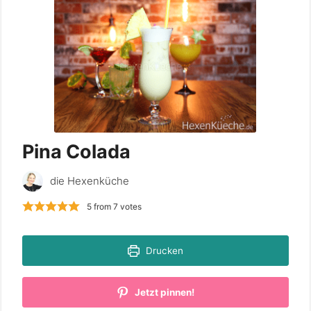
Pina Colada
die Hexenküche
5
from
7
votes
Drucken
Jetzt pinnen!