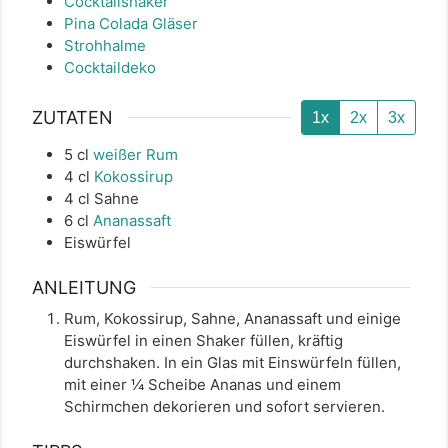
Cocktailshaker
Pina Colada Gläser
Strohhalme
Cocktaildeko
ZUTATEN
1x
2x
3x
5
cl
weißer Rum
4
cl
Kokossirup
4
cl
Sahne
6
cl
Ananassaft
Eiswürfel
ANLEITUNG
Rum, Kokossirup, Sahne, Ananassaft und einige
Eiswürfel in einen Shaker füllen, kräftig
durchshaken. In ein Glas mit Einswürfeln füllen,
mit einer ¼ Scheibe Ananas und einem
Schirmchen dekorieren und sofort servieren.