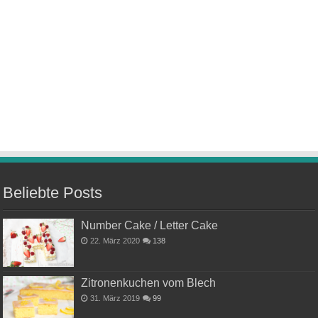
Beliebte Posts
Number Cake / Letter Cake
22. März 2020
138
Zitronenkuchen vom Blech
31. März 2019
99