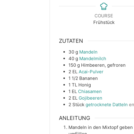
COURSE
Frühstück
ZUTATEN
30
g
Mandeln
40
g
Mandelmilch
150
g
Himbeeren, gefroren
2
EL
Acai-Pulver
1 1/2
Bananen
1
TL
Honig
1
EL
Chiasamen
2
EL
Gojibeeren
2
Stück
getrocknete Datteln
en
ANLEITUNG
Mandeln in den Mixtopf geben 3
umfüllen.