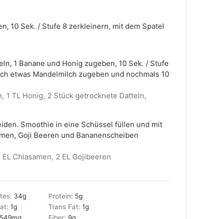
, 10 Sek. / Stufe 8 zerkleinern, mit dem Spatel
eln, 1 Banane und Honig zugeben, 10 Sek. / Stufe
noch etwas Mandelmilch zugeben und nochmals 10
n,
1 TL Honig,
2 Stück getrocknete Datteln,
iden. Smoothie in eine Schüssel füllen und mit
amen, Goji Beeren und Bananenscheiben
1 EL Chiasamen,
2 EL Gojibeeren
tes:
34
g
Protein:
5
g
Fat:
1
g
Trans Fat:
1
g
549
mg
Fiber:
9
g