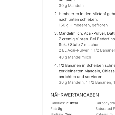
30 g Mandeln
Himbeeren in den Mixtopf geben
nach unten schieben.
150 g Himbeeren, gefroren
Mandelmilch, Acai-Pulver, Datt
7 cremig rühren. Bei Bedarf 
Sek. / Stufe 7 mischen.
2 EL Acai-Pulver,
1 1/2 Banane
40 g Mandelmilch
1/2 Bananen in Scheiben schne
zerkleinerten Mandeln, Chias
anrichten und servieren.
30 g Mandeln,
1 1/2 Bananen,
NÄHRWERTANGABEN
Calories:
211
kcal
Carbohydra
Fat:
8
g
Saturated 
Sodium:
2
mg
Potassium: