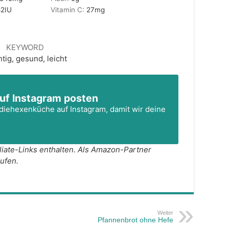
82
IU
Vitamin C:
27
mg
KEYWORD
htig, gesund, leicht
uf Instagram posten
diehexenküche
auf Instagram, damit wir deine
äufen.
Weiter
Pfannenbrot ohne Hefe