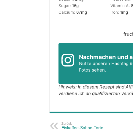
Sugar:
16
g
Vitamin A:
Calcium:
67
mg
Iron:
1
mg
fruc
Nachmachen und a
Nutze unseren Hashtag
#
Fotos sehen.
Hinweis: In diesem Rezept sind Affiliate-Links enthalten. Als Amazon-Partner
verdiene ich an qualifizierten Verk
Zurück
Eiskaffee-Sahne-Torte