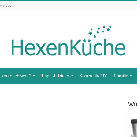
wsletter
kaufe ich was?
Tipps & Tricks
Kosmetik/DIY
Familie
Wu