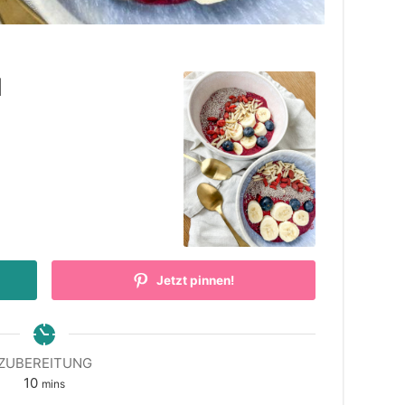
l
Jetzt pinnen!
ZUBEREITUNG
minutes
10
mins