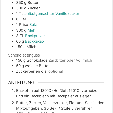
350
g
Butter
300
g
Zucker
1
TL
selbstgemachter Vanillezucker
6
Eier
1
Prise
Salz
300
g
Mehl
3
TL
Backpulver
60
g
Backkakao
150
g
Milch
Schokoladenguss
150
g
Schokolade
Zartbitter oder Vollmilch
50
g
weiche Butter
Zuckerperlen o.ä.
optional
ANLEITUNG
Backofen auf 180°C (Heißluft 160°C) vorheizen
und ein Backblech mit Backpaier auslegen.
Butter, Zucker, Vanillezucker, Eier und Salz in den
Mixtopf geben, 30 Sek. / Stufe 5 verrühren.