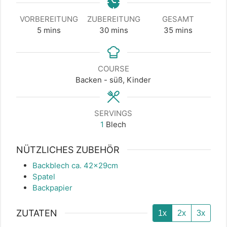
VORBEREITUNG
ZUBEREITUNG
GESAMT
minutes
minutes
minutes
5
mins
30
mins
35
mins
COURSE
Backen - süß, Kinder
SERVINGS
1
Blech
NÜTZLICHES ZUBEHÖR
Backblech ca. 42x29cm
Spatel
Backpapier
ZUTATEN
1x
2x
3x