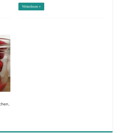
Weiterlesen »
chen,