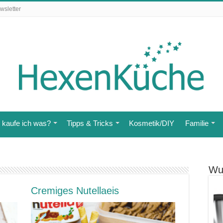
wsletter
kaufe ich was?
Tipps & Tricks
Kosmetik/DIY
Familie
Wu
Cremiges Nutellaeis