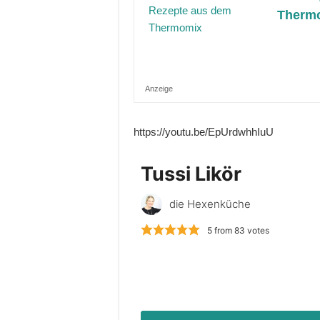
Therm
Anzeige
https://youtu.be/EpUrdwhhIuU
Tussi Likör
die Hexenküche
5
from
83
votes