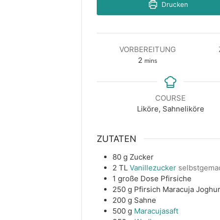
Drucken
VORBEREITUNG
minutes
2
mins
COURSE
Liköre, Sahneliköre
ZUTATEN
80
g
Zucker
2
TL
Vanillezucker
selbstgema
1
große Dose
Pfirsiche
250
g
Pfirsich Maracuja Joghur
200
g
Sahne
500
g
Maracujasaft