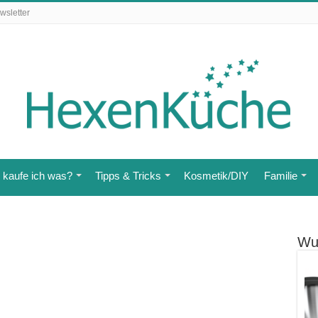
wsletter
kaufe ich was?
Tipps & Tricks
Kosmetik/DIY
Familie
Wu