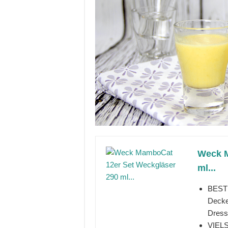
Weck M
ml...
BESTE
Decke
Dressi
VIEL