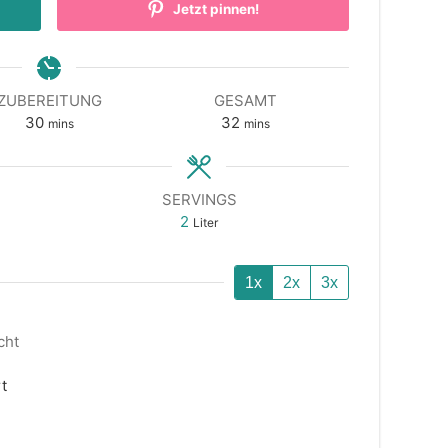
Jetzt pinnen!
ZUBEREITUNG
GESAMT
minutes
minutes
30
32
mins
mins
SERVINGS
2
Liter
1x
2x
3x
cht
t