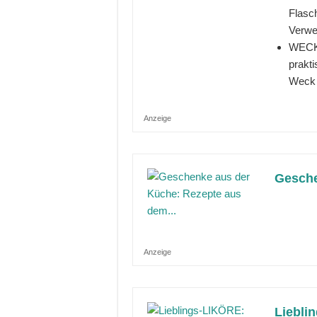
Flasch
Verwen
WECK
prakt
Weck 
Anzeige
Gesche
Anzeige
Liebli