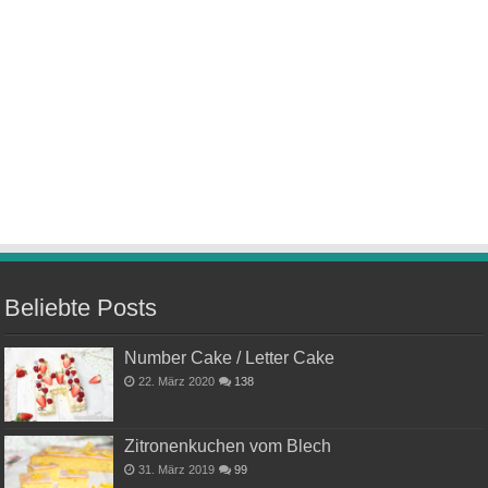
Beliebte Posts
Number Cake / Letter Cake
22. März 2020
138
Zitronenkuchen vom Blech
31. März 2019
99