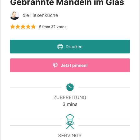
Gebrannte Mandeln im Glas
die Hexenküche
5
from
37
votes
Drucken
Jetzt pinnen!
ZUBEREITUNG
minutes
3
mins
SERVINGS