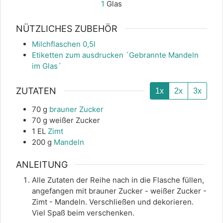
1
Glas
NÜTZLICHES ZUBEHÖR
Milchflaschen 0,5l
Etiketten zum ausdrucken `Gebrannte Mandeln
im Glas´
ZUTATEN
1x
2x
3x
70
g
brauner Zucker
70
g
weißer Zucker
1
EL
Zimt
200
g
Mandeln
ANLEITUNG
Alle Zutaten der Reihe nach in die Flasche füllen,
angefangen mit brauner Zucker - weißer Zucker -
Zimt - Mandeln. Verschließen und dekorieren.
Viel Spaß beim verschenken.