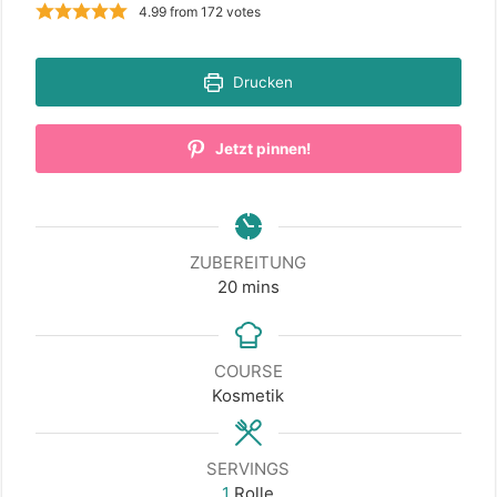
4.99
from
172
votes
Drucken
Jetzt pinnen!
ZUBEREITUNG
minutes
20
mins
COURSE
Kosmetik
SERVINGS
1
Rolle