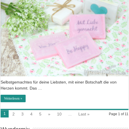
Selbstgemachtes für deine Liebsten, mit einer Botschaft die von
Herzen kommt. Das …
Weiterlesen »
1
2
3
4
5
»
10
...
Last »
Page 1 of 11