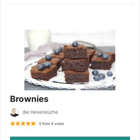
Brownies
die Hexenküche
5
from
4
votes