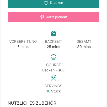
Drucken
Jetzt pinnen!
VORBEREITUNG
BACKZEIT
GESAMT
minutes
minutes
minutes
5
mins
25
mins
30
mins
COURSE
Backen - süß
SERVINGS
16
Stück
NÜTZLICHES ZUBEHÖR