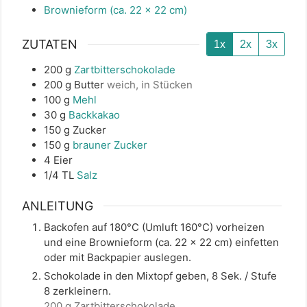
Brownieform (ca. 22 x 22 cm)
ZUTATEN
1x
2x
3x
200
g
Zartbitterschokolade
200
g
Butter
weich, in Stücken
100
g
Mehl
30
g
Backkakao
150
g
Zucker
150
g
brauner Zucker
4
Eier
1/4
TL
Salz
ANLEITUNG
Backofen auf 180°C (Umluft 160°C) vorheizen
und eine Brownieform (ca. 22 x 22 cm) einfetten
oder mit Backpapier auslegen.
Schokolade in den Mixtopf geben, 8 Sek. / Stufe
8 zerkleinern.
200 g Zartbitterschokolade