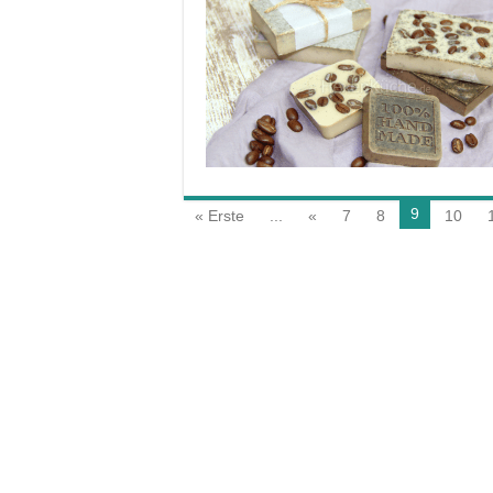
9
« Erste
...
«
7
8
10