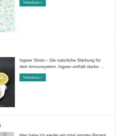
Weiterlesen »
Ingwer Shots – Die natürliche Stärkung für
dein Immunsystem. Ingwer enthält starke …
Weiterlesen »
n
Hier habe ich wieder ein total simples Rezept.