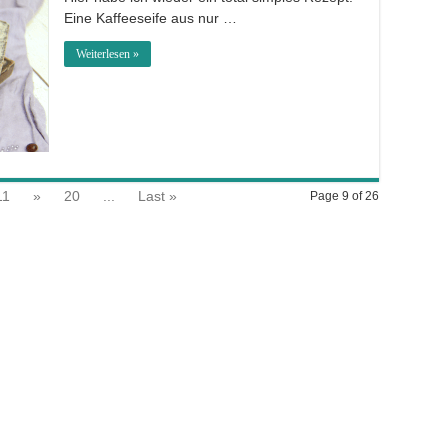
Eine Kaffeeseife aus nur …
Weiterlesen »
11
»
20
...
Last »
Page 9 of 26