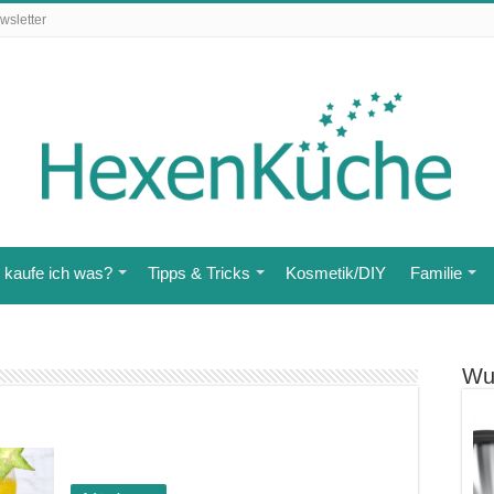
wsletter
kaufe ich was?
Tipps & Tricks
Kosmetik/DIY
Familie
Wu