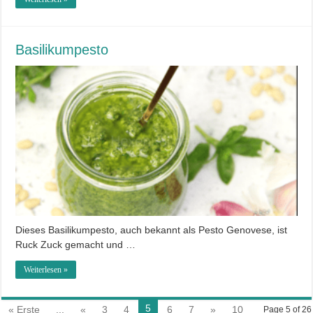
Basilikumpesto
Dieses Basilikumpesto, auch bekannt als Pesto Genovese, ist
Ruck Zuck gemacht und …
Weiterlesen »
5
« Erste
...
«
3
4
6
7
»
10
Page 5 of 26