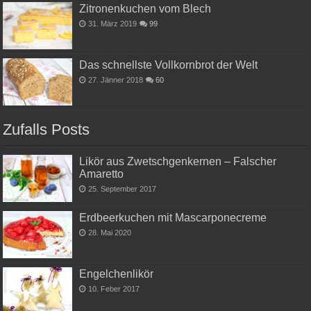
Zitronenkuchen vom Blech
31. März 2019
99
Das schnellste Vollkornbrot der Welt
27. Jänner 2018
60
Zufalls Posts
Likör aus Zwetschgenkernen – Falscher
Amaretto
25. September 2017
Erdbeerkuchen mit Mascarponecreme
28. Mai 2020
Engelchenlikör
10. Feber 2017