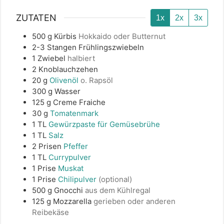
ZUTATEN
1x
2x
3x
500
g
Kürbis
Hokkaido oder Butternut
2-3
Stangen
Frühlingszwiebeln
1
Zwiebel
halbiert
2
Knoblauchzehen
20
g
Olivenöl
o. Rapsöl
300
g
Wasser
125
g
Creme Fraiche
30
g
Tomatenmark
1
TL
Gewürzpaste für Gemüsebrühe
1
TL
Salz
2
Prisen
Pfeffer
1
TL
Currypulver
1
Prise
Muskat
1
Prise
Chilipulver
(optional)
500
g
Gnocchi
aus dem Kühlregal
125
g
Mozzarella
gerieben oder anderen
Reibekäse