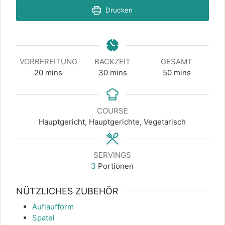
Drucken
VORBEREITUNG
BACKZEIT
GESAMT
minutes
minutes
minutes
20
mins
30
mins
50
mins
COURSE
Hauptgericht, Hauptgerichte, Vegetarisch
SERVINGS
3
Portionen
NÜTZLICHES ZUBEHÖR
Auflaufform
Spatel