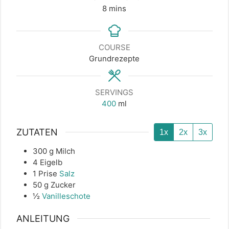
minutes
8
mins
COURSE
Grundrezepte
SERVINGS
400
ml
ZUTATEN
1x
2x
3x
300
g
Milch
4
Eigelb
1
Prise
Salz
50
g
Zucker
½
Vanilleschote
ANLEITUNG