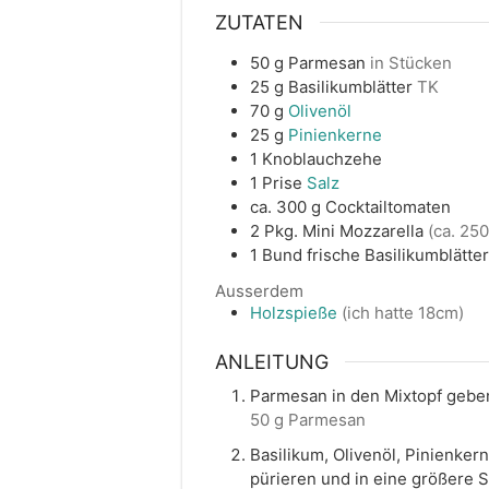
ZUTATEN
50
g
Parmesan
in Stücken
25
g
Basilikumblätter
TK
70
g
Olivenöl
25
g
Pinienkerne
1
Knoblauchzehe
1
Prise
Salz
ca. 300
g
Cocktailtomaten
2
Pkg.
Mini Mozzarella
(ca. 250
1
Bund
frische Basilikumblätter
Ausserdem
Holzspieße
(ich hatte 18cm)
ANLEITUNG
Parmesan in den Mixtopf geben 
50 g Parmesan
Basilikum, Olivenöl, Pinienker
pürieren und in eine größere 