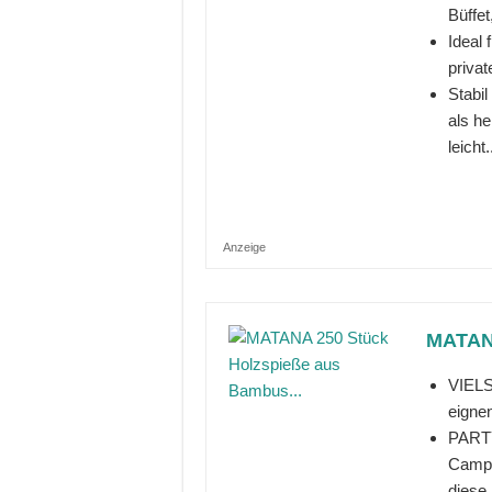
Büffet
Ideal 
privat
Stabil
als h
leicht.
Anzeige
MATANA
VIELS
eignen
PARTY
Campi
diese.