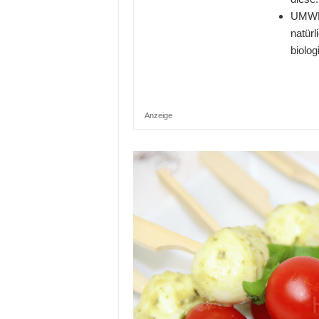
UMWEL
natür
biolog
Anzeige