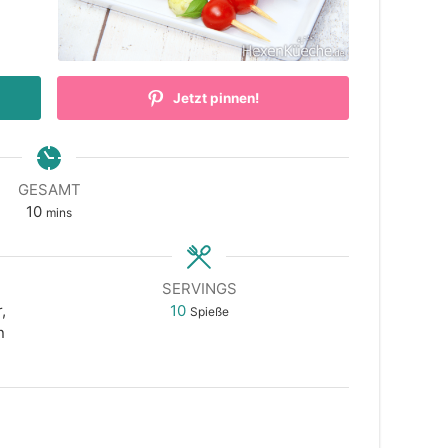
Jetzt pinnen!
GESAMT
minutes
10
mins
SERVINGS
,
10
Spieße
n