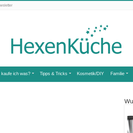
wsletter
kaufe ich was?
Tipps & Tricks
Kosmetik/DIY
Familie
Wu