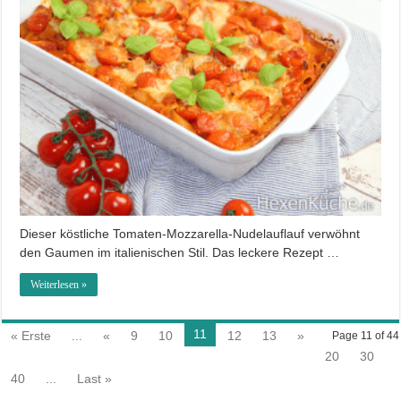
Dieser köstliche Tomaten-Mozzarella-Nudelauflauf verwöhnt
den Gaumen im italienischen Stil. Das leckere Rezept …
Weiterlesen »
11
« Erste
...
«
9
10
12
13
»
Page 11 of 44
20
30
40
...
Last »