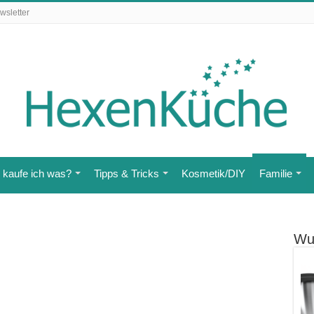
wsletter
kaufe ich was?
Tipps & Tricks
Kosmetik/DIY
Familie
Wu