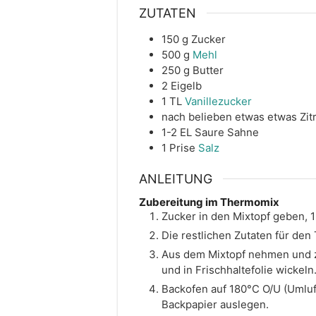
ZUTATEN
150
g
Zucker
500
g
Mehl
250
g
Butter
2
Eigelb
1
TL
Vanillezucker
nach belieben etwas
etwas
Zit
1-2
EL
Saure Sahne
1
Prise
Salz
ANLEITUNG
Zubereitung im Thermomix
Zucker in den Mixtopf geben, 1
Die restlichen Zutaten für den
Aus dem Mixtopf nehmen und z
und in Frischhaltefolie wickeln
Backofen auf 180°C O/U (Umluf
Backpapier auslegen.