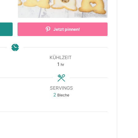
Jetzt pinnen!
KÜHLZEIT
hour
1
hr
SERVINGS
2
Bleche