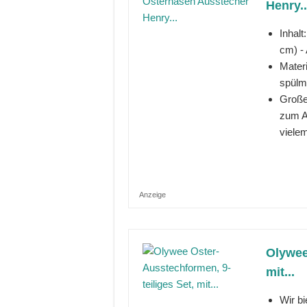
Henry..
Inhal
cm) -
Materi
spülm
Große
zum A
vielem
Anzeige
Olywee
mit...
Wir b