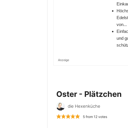
Einkau
Höchs
Edelst
von...
Einfa
und g
schütz
Anzeige
Oster - Plätzchen
die Hexenküche
5
from
12
votes