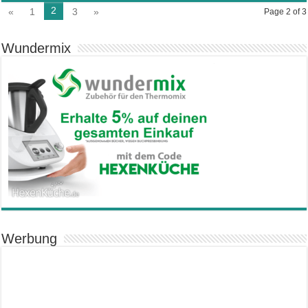
2
«
1
3
»
Page 2 of 3
Wundermix
Werbung