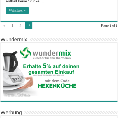
enthält keine Stücke …
Weiterlesen »
3
«
1
2
Page 3 of 3
Wundermix
Werbung