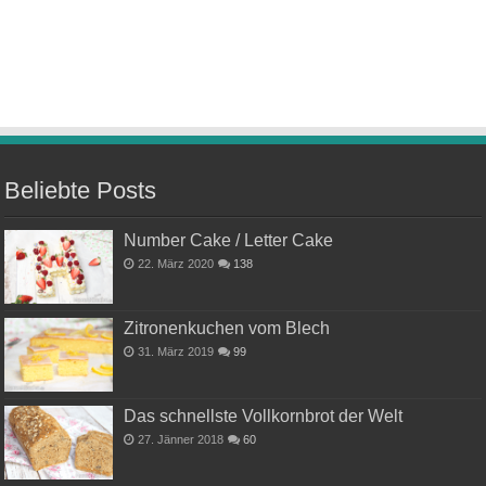
Beliebte Posts
Number Cake / Letter Cake
22. März 2020
138
Zitronenkuchen vom Blech
31. März 2019
99
Das schnellste Vollkornbrot der Welt
27. Jänner 2018
60