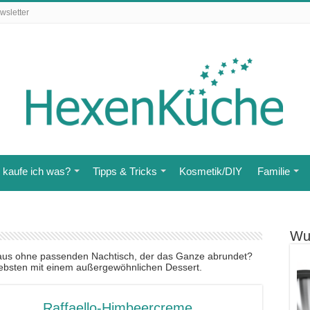
wsletter
kaufe ich was?
Tipps & Tricks
Kosmetik/DIY
Familie
Wu
aus ohne passenden Nachtisch, der das Ganze abrundet?
iebsten mit einem außergewöhnlichen Dessert.
Raffaello-Himbeercreme