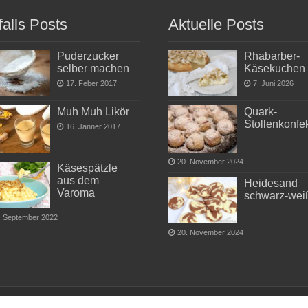
falls Posts
Aktuelle Posts
Puderzucker
Rhabarber-
selber machen
Käsekuchen
17. Feber 2017
7. Juni 2026
Muh Muh Likör
Quark-
Stollenkonfe
16. Jänner 2017
20. November 2024
Käsespätzle
aus dem
Heidesand
Varoma
schwarz-wei
. September 2022
20. November 2024