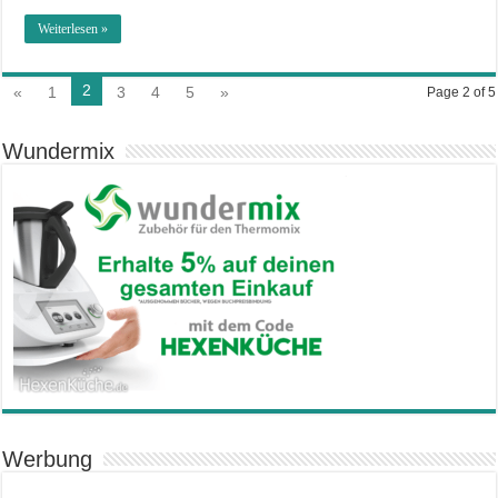
Weiterlesen »
2
«
1
3
4
5
»
Page 2 of 5
Wundermix
Werbung