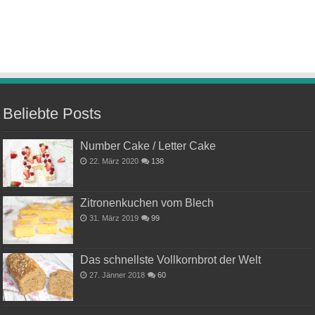
Beliebte Posts
Number Cake / Letter Cake
22. März 2020
138
Zitronenkuchen vom Blech
31. März 2019
99
Das schnellste Vollkornbrot der Welt
27. Jänner 2018
60