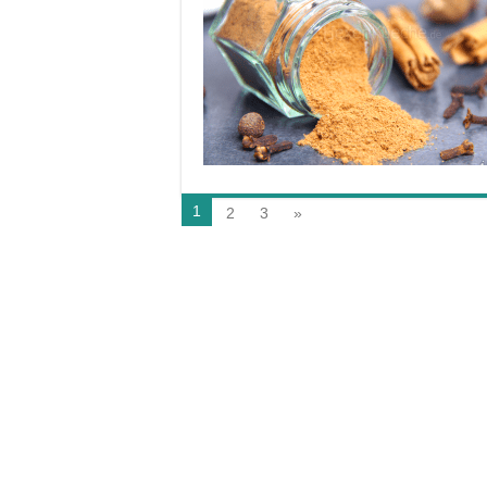
1
2
3
»