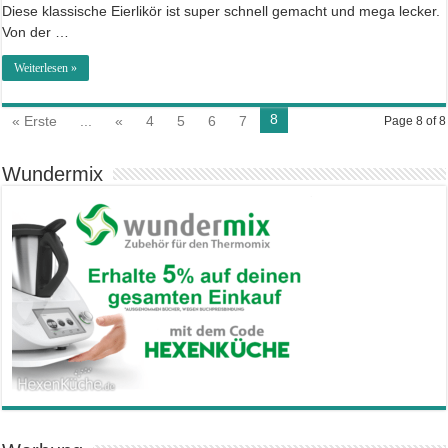
Diese klassische Eierlikör ist super schnell gemacht und mega lecker.
Von der …
Weiterlesen »
8
« Erste
...
«
4
5
6
7
Page 8 of 8
Wundermix