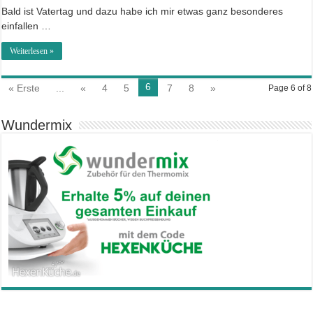
Bald ist Vatertag und dazu habe ich mir etwas ganz besonderes
einfallen …
Weiterlesen »
6
« Erste
...
«
4
5
7
8
»
Page 6 of 8
Wundermix