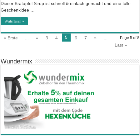
Dieser Bratapfel Sirup ist schnell & einfach gemacht und eine tolle
Geschenkidee …
Weiterlesen »
5
« Erste
...
«
3
4
6
7
»
...
Page 5 of 8
Last »
Wundermix