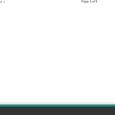
st »
Page 3 of 8