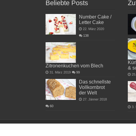
Beliebte Posts
Zu
Number Cake /
Letter Cake
22. März 2020
138
Kür
Zitronenkuchen vom Blech
& s
31. März 2019
99
25
Das schnellste
Vollkornbrot
der Welt
27. Jänner 2018
60
3.
copyright by dieHexenkueche.de 2026