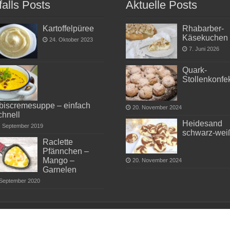
falls Posts
Aktuelle Posts
Kartoffelpüree
Rhabarber-
Käsekuchen
24. Oktober 2023
7. Juni 2026
Quark-
Stollenkonfe
biscremesuppe – einfach
20. November 2024
chnell
Heidesand
. September 2019
schwarz-wei
Raclette
Pfännchen –
Mango –
20. November 2024
Garnelen
 September 2020