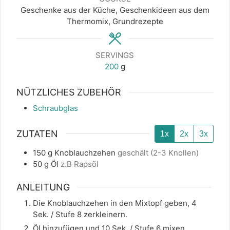
Geschenke aus der Küche, Geschenkideen aus dem
Thermomix, Grundrezepte
SERVINGS
200
g
NÜTZLICHES ZUBEHÖR
Schraubglas
ZUTATEN
1x
2x
3x
150
g
Knoblauchzehen
geschält (2-3 Knollen)
50
g
Öl
z.B Rapsöl
ANLEITUNG
Die Knoblauchzehen in den Mixtopf geben, 4
Sek. / Stufe 8 zerkleinern.
Öl hinzufügen und 10 Sek. / Stufe 6 mixen.