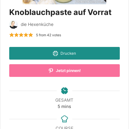
Knoblauchpaste auf Vorrat
die Hexenküche
5
from
42
votes
Drucken
Jetzt pinnen!
GESAMT
minutes
5
mins
COURSE