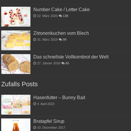
Number Cake / Letter Cake
22. März 2020
138
Zitronenkuchen vom Blech
31. März 2019
99
Das schnellste Vollkornbrot der Welt
27. Jänner 2018
60
Zufalls Posts
Hasenfutter – Bunny Bait
4. April 2023
Bratapfel Sirup
10. Dezember 2017