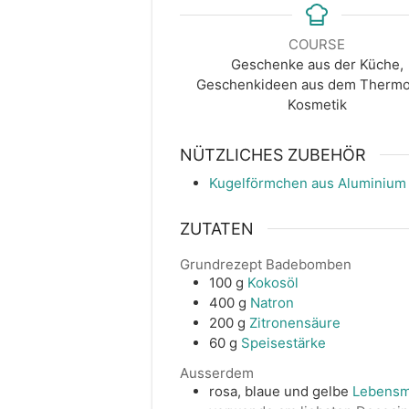
COURSE
Geschenke aus der Küche,
Geschenkideen aus dem Thermo
Kosmetik
NÜTZLICHES ZUBEHÖR
Kugelförmchen aus Aluminium 
ZUTATEN
Grundrezept Badebomben
100
g
Kokosöl
400
g
Natron
200
g
Zitronensäure
60
g
Speisestärke
Ausserdem
rosa, blaue und gelbe
Lebensmi