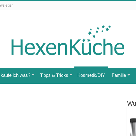
wsletter
kaufe ich was?
Tipps & Tricks
Kosmetik/DIY
Familie
Wu