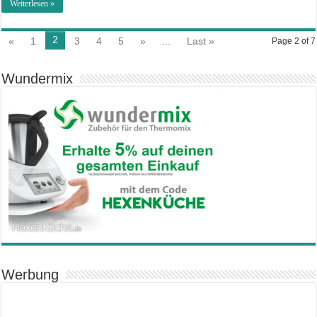
Weiterlesen »
2
«
1
3
4
5
»
...
Last »
Page 2 of 7
Wundermix
Werbung