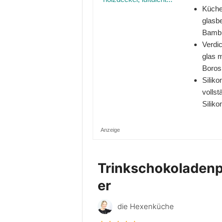
Küche
glasbe
Bambu
Verdic
glas 
Borosi
Siliko
volls
Siliko
Anzeige
Trinkschokoladenp
er
die Hexenküche