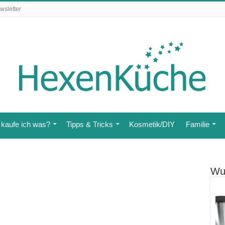
wsletter
kaufe ich was?
Tipps & Tricks
Kosmetik/DIY
Familie
Wu