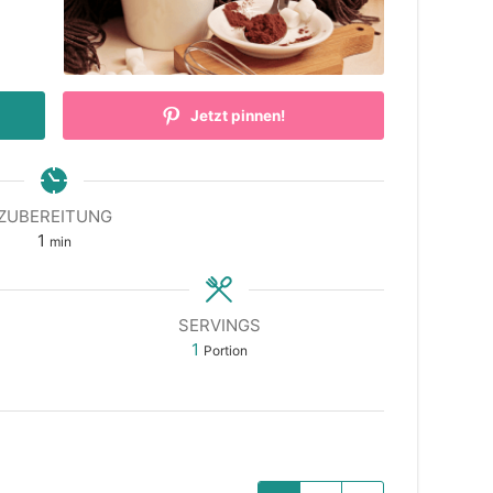
Jetzt pinnen!
ZUBEREITUNG
minute
1
min
SERVINGS
1
Portion