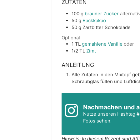
ZUTATEN
100
g
brauner Zucker
alternat
50
g
Backkakao
50
g
Zartbitter Schokolade
Optional
1
TL
gemahlene Vanille
oder
1/2
TL
Zimt
ANLEITUNG
Alle Zutaten in den Mixtopf geb
Schraubglas füllen und Luftdi
Nachmachen und a
Nutze unseren Hashtag
#
Fotos sehen.
Hinweis: In diesem Rezept sind Affiliate-Links enthalten. Als Amazon-Partner