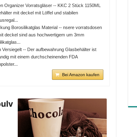
n Organizer Vorratsgläser -- KKC 2 Stück 1150ML
hälter mit deckel mit Löffel und stabilen
sregal...
kung Borosilikatglas Material -- nsere vorratsdosen
mit deckel sind aus hochwertigem um 3mm
likatglas...
n Versiegelt -- Der aufbewahrung Glasbehälter ist
tändig mit einem durchscheinenden FDA
npolster...
Bei Amazon kaufen
ulv