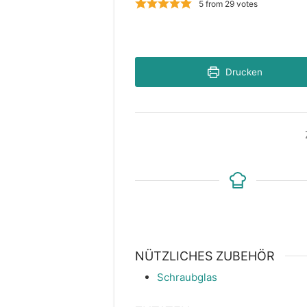
5
from
29
votes
Drucken
NÜTZLICHES ZUBEHÖR
Schraubglas