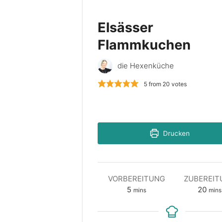
Elsässer
Flammkuchen
die Hexenküche
5
from
20
votes
Drucken
VORBEREITUNG
ZUBEREIT
minutes
min
5
20
mins
mins