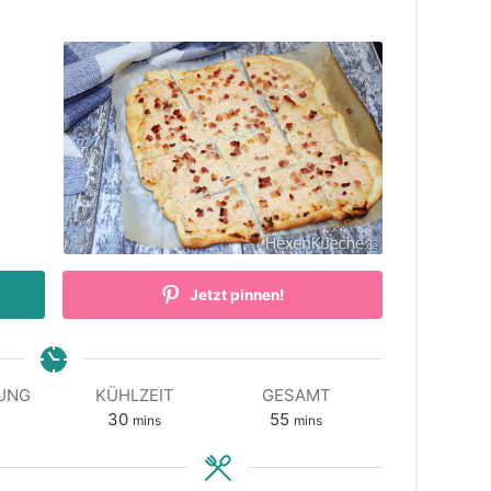
Jetzt pinnen!
UNG
KÜHLZEIT
GESAMT
utes
minutes
minutes
30
55
mins
mins