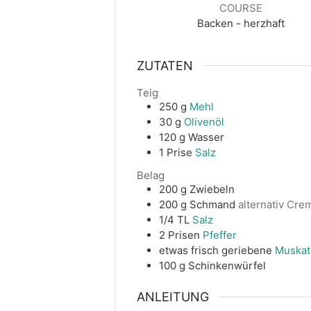
COURSE
Backen - herzhaft
ZUTATEN
Teig
250
g
Mehl
30
g
Olivenöl
120
g
Wasser
1
Prise
Salz
Belag
200
g
Zwiebeln
200
g
Schmand
alternativ Cre
1/4
TL
Salz
2
Prisen
Pfeffer
etwas
frisch geriebene
Muskat
100
g
Schinkenwürfel
ANLEITUNG