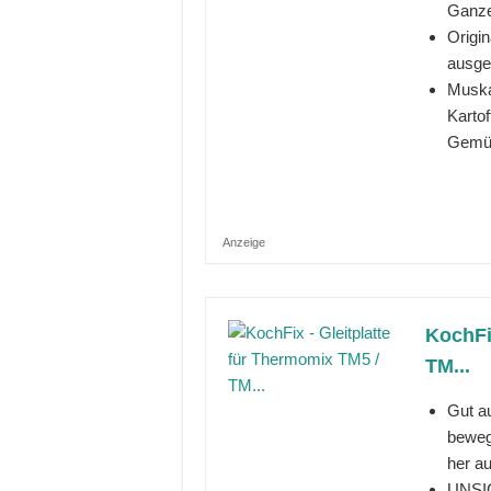
Ganze
Origin
ausgep
Muska
Karto
Gemüse
Anzeige
KochFi
TM...
Gut a
beweg
her au
UNSI