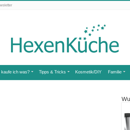
wsletter
kaufe ich was?
Tipps & Tricks
Kosmetik/DIY
Familie
Wu