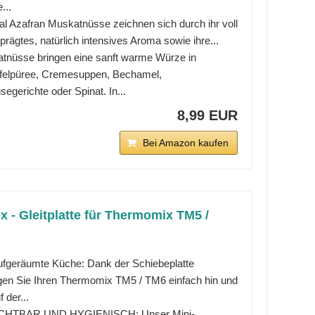
...
al Azafran Muskatnüsse zeichnen sich durch ihr voll
rägtes, natürlich intensives Aroma sowie ihre...
tnüsse bringen eine sanft warme Würze in
ffelpüree, Cremesuppen, Bechamel,
gerichte oder Spinat. In...
8,99 EUR
Bei Amazon kaufen
x - Gleitplatte für Thermomix TM5 /
ufgeräumte Küche: Dank der Schiebeplatte
en Sie Ihren Thermomix TM5 / TM6 einfach hin und
f der...
CHTBAR UND HYGIENISCH: Unser Mini-