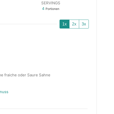
SERVINGS
4
Portionen
1x
2x
3x
me fraiche oder Saure Sahne
nuss